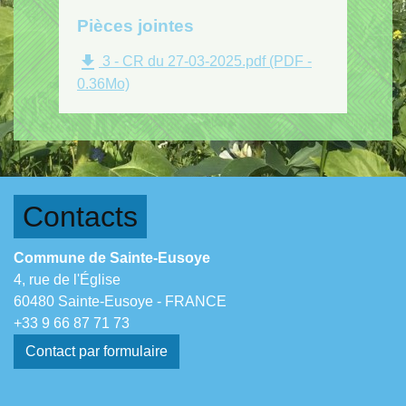
Pièces jointes
file_download
3 - CR du 27-03-2025.pdf (PDF -
0.36Mo)
Contacts
Commune de Sainte-Eusoye
4, rue de l'Église
60480 Sainte-Eusoye - FRANCE
+33 9 66 87 71 73
Contact par formulaire