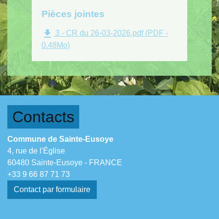
Pièces jointes
file_download
3 - CR du 26-03-2026.pdf (PDF -
0.48Mo)
Contacts
Commune de Sainte-Eusoye
4, rue de l'Église
60480 Sainte-Eusoye - FRANCE
+33 9 66 87 71 73
Contact par formulaire