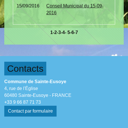
15/09/2016
Conseil Municipal du 15-09-
2016
1
-2
-3
-4
-
5
-6
-7
Contacts
Commune de Sainte-Eusoye
4, rue de l'Église
60480 Sainte-Eusoye - FRANCE
+33 9 66 87 71 73
Contact par formulaire